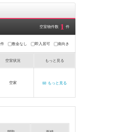
1
空室物件数
件
条件
敷金なし
即入居可
南向き
空室状況
もっと見る
空家
📧
もっと見る
間取
面積