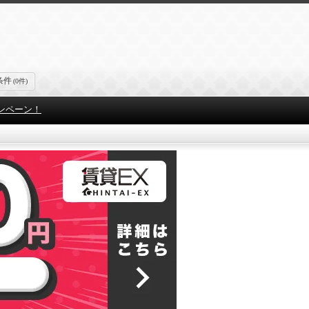
条件
(0件)
ンペーン！