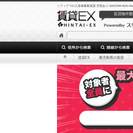
ソフィア Uの入居者募集賃貸 空室あり bb952048-462b-44a7-a0
賃貸物件数
賃貸EX
鹿児島県の賃貸