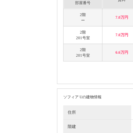
部屋番号
2階
7.0万円
ー
2階
7.0万円
201号室
2階
6.6万円
201号室
ソフィア Uの建物情報
住所
階建