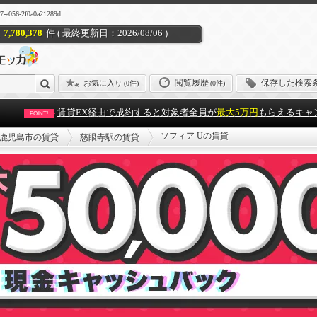
56-2f0a0a21289d
7,780,378
件 ( 最終更新日：2026/08/06 )
閲覧履歴
保存した検索
お気に入り
(
0件
)
(0件)
賃貸EX経由で成約すると対象者全員が
最大5万円
もらえるキャ
POINT!
ソフィア Uの賃貸
鹿児島市の賃貸
慈眼寺駅の賃貸