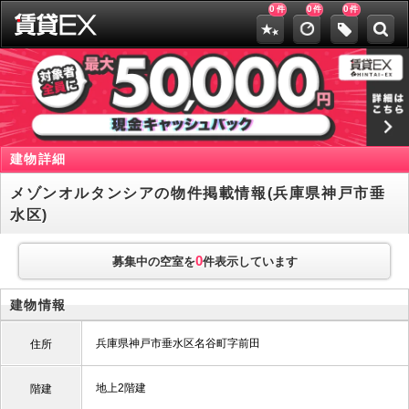
0
0
0
件
件
件
建物詳細
メゾンオルタンシアの物件掲載情報(兵庫県神戸市垂
水区)
0
募集中の空室を
件表示しています
建物情報
兵庫県神戸市垂水区名谷町字前田
住所
地上2階建
階建