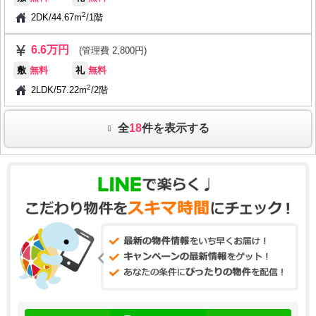
2
2DK
/
44.67m
/
1階
6.6万円
(管理費 2,800円)
敷
無料
礼
無料
2
2LDK
/
57.22m
/
2階
全
18
件を表示する