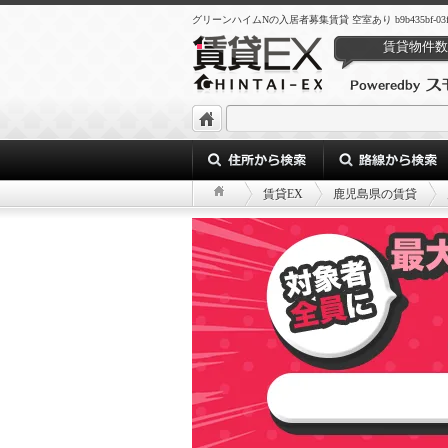
グリーンハイムNの入居者募集賃貸 空室あり b9b435bf-03f9-4891
賃貸物件数
賃貸EX
鹿児島県の賃貸