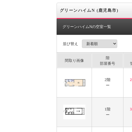
グリーンハイムN (鹿児島市)
グリーンハイムNの空室一覧
並び替え
階
間取り画像
部屋番号
2階
ー
1階
ー