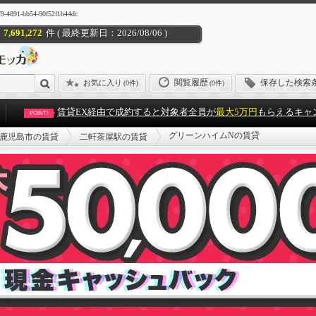
-bb54-90f52f1b44dc
7,691,272
件 ( 最終更新日：2026/08/06 )
閲覧履歴
保存した検索
お気に入り
(
0件
)
(0件)
賃貸EX経由で成約すると対象者全員が
最大5万円
もらえるキャ
POINT!
グリーンハイムNの賃貸
鹿児島市の賃貸
二軒茶屋駅の賃貸