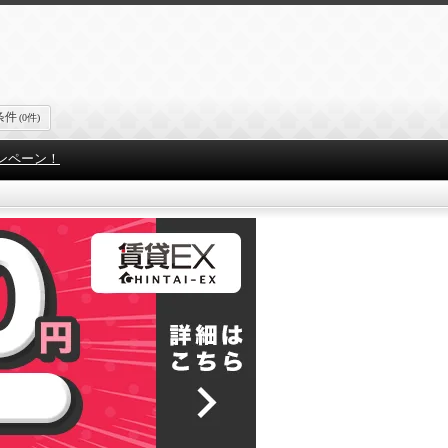
条件
(0件)
ンペーン！