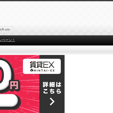
条件
(0件)
ンペーン！