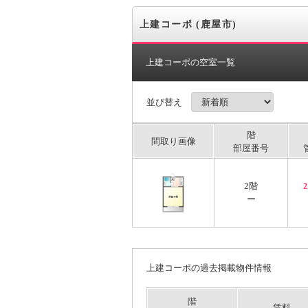
上建コーポ (鹿屋市)
上建コーポの空室一覧
並び替え
階
間取り画像
部屋番号
2階
ー
上建コーポの過去掲載物件情報
階
賃料