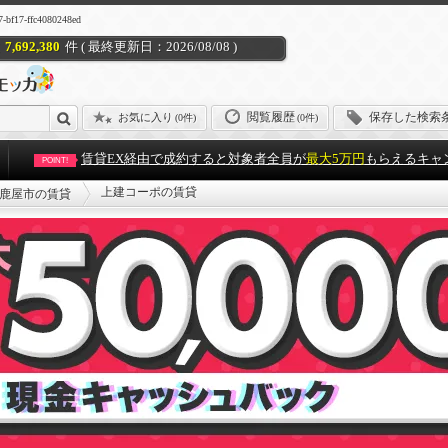
7-ffc4080248ed
7,692,380
件 ( 最終更新日：2026/08/08 )
閲覧履歴
保存した検索
お気に入り
(
0件
)
(0件)
賃貸EX経由で成約すると対象者全員が
最大5万円
もらえるキャ
POINT!
上建コーポの賃貸
鹿屋市の賃貸