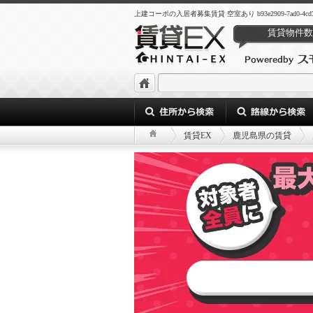
上建コーポの入居者募集賃貸 空室あり b93e2909-7ad0-4cd7-bf1
賃貸物件数
賃貸EX
鹿児島県の賃貸