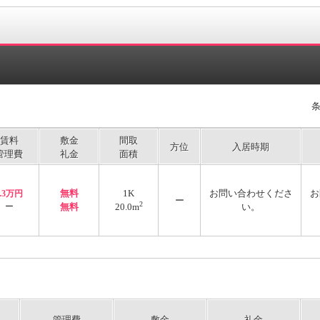
賃料
敷金
間取
方位
入居時期
管理費
礼金
面積
無料
1K
お問い合わせくださ
お
2.3万円
ー
2
ー
無料
20.0m
い。
管理費
敷金
礼金