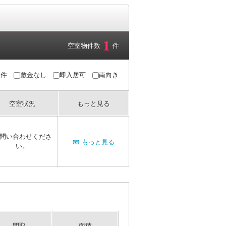
1
空室物件数
件
条件
敷金なし
即入居可
南向き
空室状況
もっと見る
問い合わせくださ
📧
もっと見る
い。
間取
面積