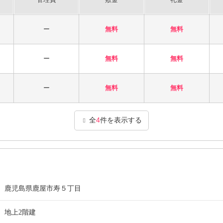
ー
無料
無料
ー
無料
無料
ー
無料
無料
全
4
件を表示する
鹿児島県鹿屋市寿５丁目
地上2階建