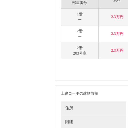
部屋番号
1階
2.3万円
ー
2階
2.3万円
ー
2階
2.3万円
203号室
上建コーポの建物情報
住所
階建