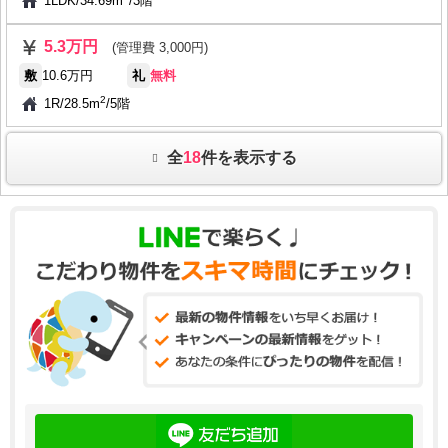
1LDK
/
34.69m
/
3階
5.3万円
(管理費 3,000円)
敷
10.6万円
礼
無料
2
1R
/
28.5m
/
5階
全
18
件を表示する