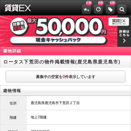
0
0
0
件
件
件
建物詳細
ロータス下荒田の物件掲載情報(鹿児島県鹿児島市)
0
募集中の空室を
件表示しています
建物情報
鹿児島県鹿児島市下荒田２丁目
住所
地上7階建
階建