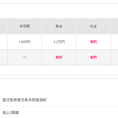
管理費
敷金
礼金
1,600円
4.2万円
無料
ー
無料
無料
鹿児島県鹿児島市西紫原町
地上2階建