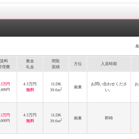
賃料
敷金
間取
方位
入居時期
管理費
礼金
面積
4.3万円
1LDK
お問い合わせくださ
お
4.3万円
南東
2
,400円
無料
39.6m
い。
4.3万円
1LDK
4.3万円
南東
即時
2
,600円
無料
39.6m