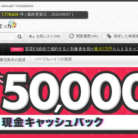
ab97-7e326ad96304
7,778,626
件 ( 最終更新日：2026/08/07 )
閲覧履歴
保存した検索
お気に入り
(
0件
)
(0件)
賃貸EX経由で成約すると対象者全員が
最大5万円
もらえるキャ
POINT!
パープルハイツの賃貸
鹿児島市の賃貸