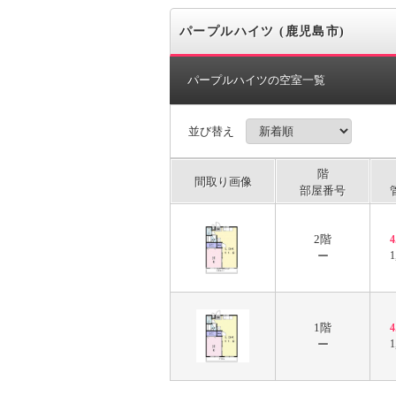
パープルハイツ (鹿児島市)
パープルハイツの空室一覧
並び替え
階
間取り画像
部屋番号
2階
ー
1
1階
ー
1