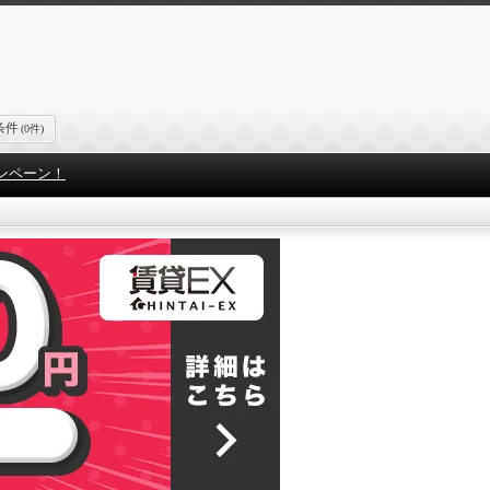
条件
(0件)
ンペーン！