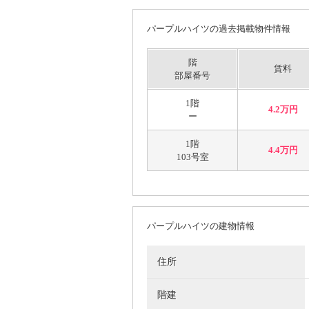
パープルハイツの過去掲載物件情報
階
賃料
部屋番号
1階
4.2万円
ー
1階
4.4万円
103号室
パープルハイツの建物情報
住所
階建