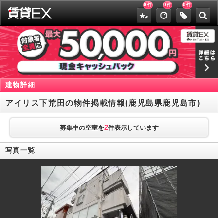
0
0
0
件
件
件
建物詳細
アイリス下荒田の物件掲載情報(鹿児島県鹿児島市)
2
募集中の空室を
件表示しています
写真一覧