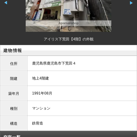
アイリス下荒田【4階】の外観
建物情報
鹿児島県鹿児島市下荒田４
住所
地上4階建
階建
1991年08月
築年月
マンション
種別
鉄骨造
構造