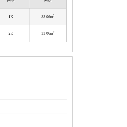
2
1K
33.06m
2
2K
33.06m