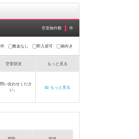
1
空室物件数
件
条件
敷金なし
即入居可
南向き
空室状況
もっと見る
問い合わせくださ
📧
もっと見る
い。
間取
面積