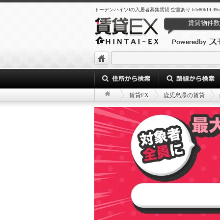
トーデンハイツIの入居者募集賃貸 空室あり b4e80b14-49ce-47e1-
賃貸物件数
賃貸EX
鹿児島県の賃貸