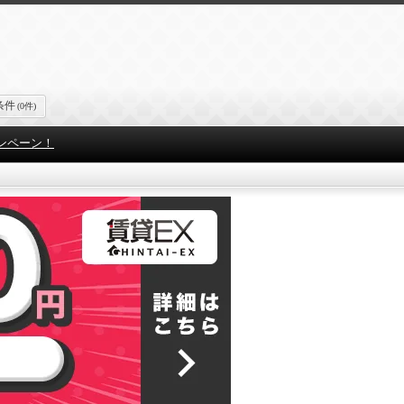
条件
(0件)
ンペーン！