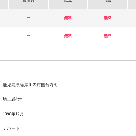
ー
無料
無料
ー
無料
無料
鹿児島県薩摩川内市国分寺町
地上2階建
1990年12月
アパート