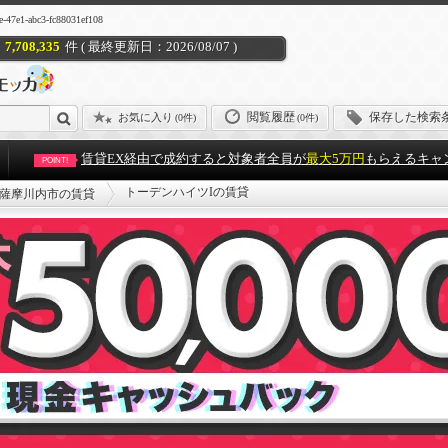
abc3-fc88031ef108
7,708,335
件 ( 最終更新日：2026/08/07 )
閲覧履歴
保存した検索
お気に入り
(
0件
)
(0件)
賃貸EX経由で成約すると対象者全員が
最大5万円
もらえるキャ
POINT!
トーデンハイツIの賃貸
薩摩川内市の賃貸