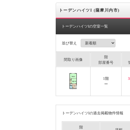
トーデンハイツI (薩摩川内市)
トーデンハイツIの空室一覧
並び替え
階
間取り画像
部屋番号
1階
ー
トーデンハイツIの過去掲載物件情報
階
賃料