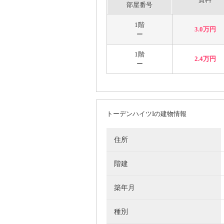
部屋番号
1階
3.0万円
ー
1階
2.4万円
ー
トーデンハイツIの建物情報
住所
階建
築年月
種別