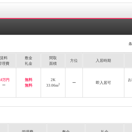
賃料
敷金
間取
方位
入居時期
管理費
礼金
面積
無料
2K
お
3.0万円
ー
即入居可
2
ー
無料
33.06m
管理費
敷金
礼金