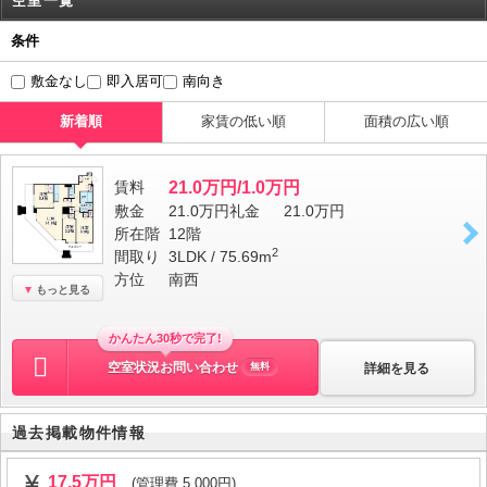
空室一覧
条件
敷金なし
即入居可
南向き
新着順
家賃の低い順
面積の広い順
賃料
21.0万円/1.0万円
敷金
21.0万円
礼金
21.0万円
所在階
12階
2
間取り
3LDK / 75.69m
方位
南西
もっと見る
かんたん30秒で完了!
空室状況お問い合わせ
詳細を見る
無料
過去掲載物件情報
17.5万円
(管理費 5,000円)