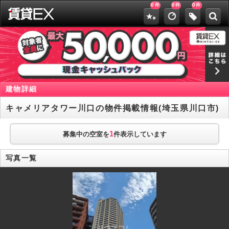
0
0
0
件
件
件
建物詳細
キャメリアタワー川口の物件掲載情報(埼玉県川口市)
1
募集中の空室を
件表示しています
写真一覧