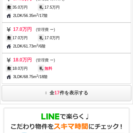
敷
35.0万円
礼
17.5万円
2
2LDK
/
56.35m
/
17階
17.0万円
(管理費 ー)
敷
17.0万円
礼
17.0万円
2
2LDK
/
61.73m
/
6階
18.0万円
(管理費 ー)
敷
18.0万円
礼
無料
2
3LDK
/
68.75m
/
18階
全
17
件を表示する