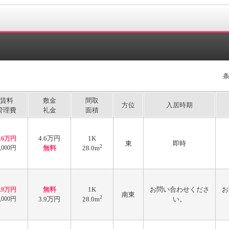
賃料
敷金
間取
方位
入居時期
管理費
礼金
面積
4.6万円
1K
4.6万円
東
即時
2
,000円
無料
28.0m
無料
1K
お問い合わせくださ
お
3.9万円
南東
2
,000円
3.9万円
28.0m
い。