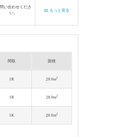
問い合わせくださ
📧
もっと見る
い。
間取
面積
2
1R
28.0m
2
1R
28.0m
2
1K
28.0m