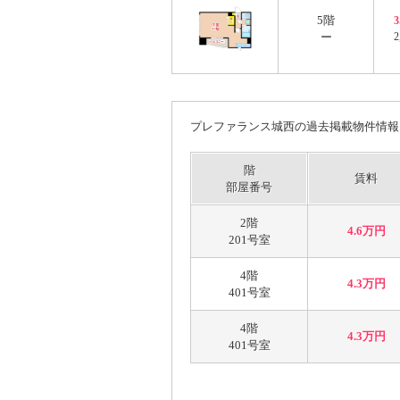
5階
ー
2
プレファランス城西の過去掲載物件情報
階
賃料
部屋番号
2階
4.6万円
201号室
4階
4.3万円
401号室
4階
4.3万円
401号室