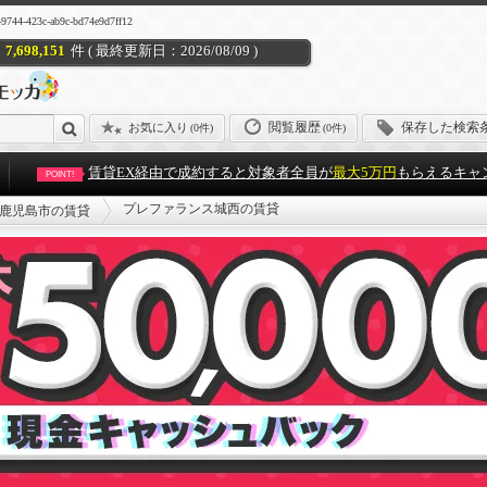
3c-ab9c-bd74e9d7ff12
7,698,151
件 ( 最終更新日：2026/08/09 )
閲覧履歴
保存した検索
お気に入り
(
0件
)
(0件)
賃貸EX経由で成約すると対象者全員が
最大5万円
もらえるキャ
POINT!
プレファランス城西の賃貸
鹿児島市の賃貸