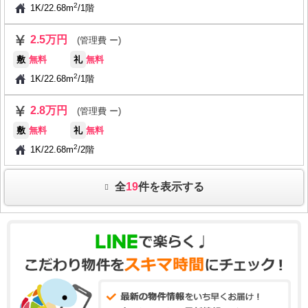
2
1K
/
22.68m
/
1階
2.5万円
(管理費 ー)
敷
無料
礼
無料
2
1K
/
22.68m
/
1階
2.8万円
(管理費 ー)
敷
無料
礼
無料
2
1K
/
22.68m
/
2階
全
19
件を表示する