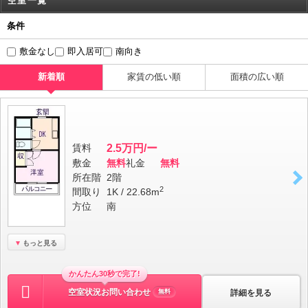
空室一覧
条件
敷金なし
即入居可
南向き
新着順
家賃の低い順
面積の広い順
賃料
2.5万円/ー
敷金
無料
礼金
無料
所在階
2階
2
間取り
1K / 22.68m
方位
南
もっと見る
かんたん30秒で完了!
空室状況お問い合わせ
詳細を見る
無料