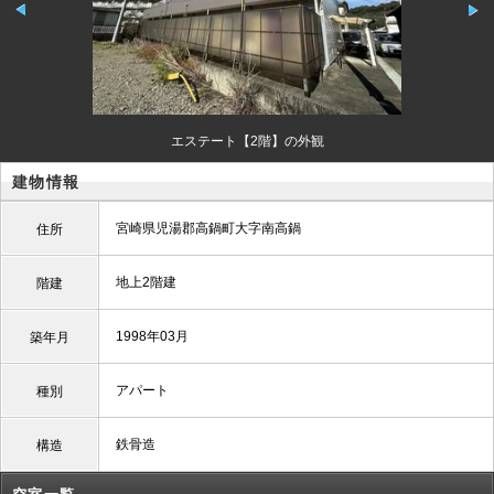
エステート【2階】の外観
建物情報
宮崎県児湯郡高鍋町大字南高鍋
住所
地上2階建
階建
1998年03月
築年月
アパート
種別
鉄骨造
構造