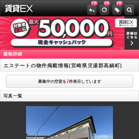
0
0
0
件
件
件
建物詳細
エステートの物件掲載情報(宮崎県児湯郡高鍋町)
2
募集中の空室を
件表示しています
写真一覧