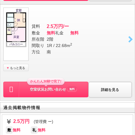
賃料
2.5万円/ー
敷金
無料
礼金
無料
所在階
2階
2
間取り
1R / 22.68m
方位
南
もっと見る
かんたん30秒で完了!
空室状況お問い合わせ
詳細を見る
無料
過去掲載物件情報
2.5万円
(管理費 ー)
敷
無料
礼
無料