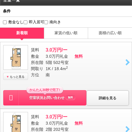
空室一覧
条件
敷金なし
即入居可
南向き
新着順
家賃の低い順
面積の広い順
賃料
3.0万円/ー
敷金
3.0万円
礼金
無料
所在階
5階 502号室
2
間取り
1K / 18.4m
方位
南
もっと見る
かんたん30秒で完了!
空室状況お問い合わせ
詳細を見る
無料
賃料
3.0万円/ー
敷金
3.0万円
礼金
無料
所在階
2階 202号室