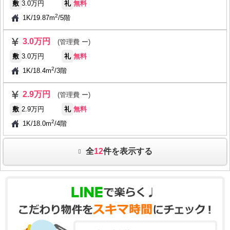
敷
3.0万円
礼
無料
2
1K
/
19.87m
/
5階
3.0万円
(管理費 ー)
敷
3.0万円
礼
無料
2
1K
/
18.4m
/
3階
2.9万円
(管理費 ー)
敷
2.9万円
礼
無料
2
1K
/
18.0m
/
4階
全
12
件を表示する