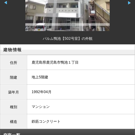
パルム鴨池【502号室】の外観
建物情報
鹿児島県鹿児島市鴨池１丁目
住所
地上5階建
階建
1992年04月
築年月
マンション
種別
鉄筋コンクリート
構造