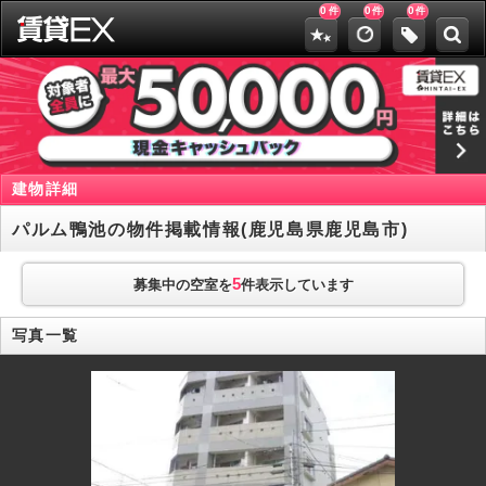
0
0
0
件
件
件
建物詳細
パルム鴨池の物件掲載情報(鹿児島県鹿児島市)
5
募集中の空室を
件表示しています
写真一覧