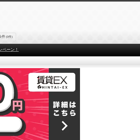
条件
(0件)
ンペーン！