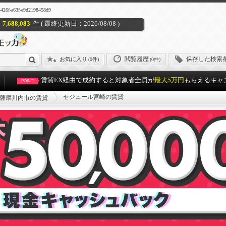
a63f-e9d2198458d9
7,688,083
件 ( 最終更新日：2026/08/08 )
閲覧履歴
保存した検索
お気に入り
(
0件
)
(0件)
賃貸EX経由で成約すると対象者全員が
最大5万円
もらえるキャ
POINT!
セジュール宮崎の賃貸
薩摩川内市の賃貸