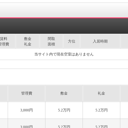
賃料
敷金
間取
方位
入居時期
管理費
礼金
面積
当サイト内で現在空室はありません
管理費
敷金
礼金
3,000円
5.2万円
5.2万円
3,000円
5.2万円
5.2万円