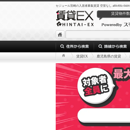
セジュール宮崎の入居者募集賃貸 空室なし a80cf66c-0dd4-426f-
賃貸物件数
賃貸EX
鹿児島県の賃貸