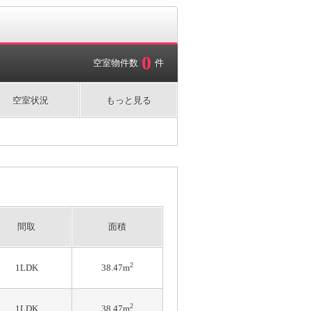
0
空室物件数
件
空室状況
もっと見る
間取
面積
2
1LDK
38.47m
2
1LDK
38.47m