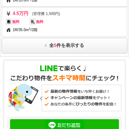
1R
/
35.0m
/
1階
4.5万円
(管理費 1,500円)
敷
無料
礼
無料
2
1R
/
35.0m
/
2階
全
5
件を表示する