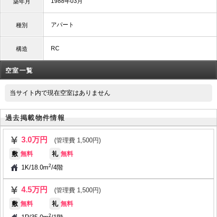
1988年03月
築年月
アパート
種別
RC
構造
空室一覧
当サイト内で現在空室はありません
過去掲載物件情報
3.0万円
(管理費 1,500円)
敷
無料
礼
無料
2
1K
/
18.0m
/
4階
4.5万円
(管理費 1,500円)
敷
無料
礼
無料
2