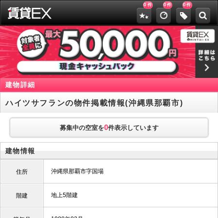
0
0
0
件
件
件
建物詳細
ハイツサフランの物件掲載情報(沖縄県那覇市)
0
募集中の空室を
件表示しています
建物情報
沖縄県那覇市字国場
住所
地上5階建
階建