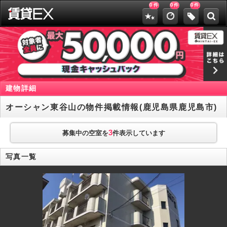
0
0
0
件
件
件
建物詳細
オーシャン東谷山の物件掲載情報(鹿児島県鹿児島市)
3
募集中の空室を
件表示しています
写真一覧