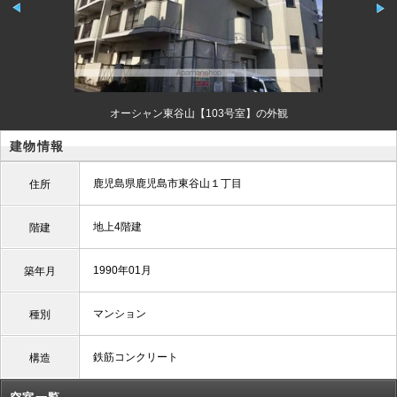
オーシャン東谷山【103号室】の外観
建物情報
鹿児島県鹿児島市東谷山１丁目
住所
地上4階建
階建
1990年01月
築年月
マンション
種別
鉄筋コンクリート
構造