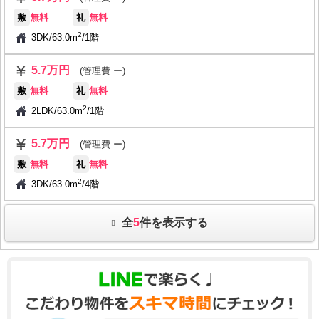
敷
無料
礼
無料
2
3DK
/
63.0m
/
1階
5.7万円
(管理費 ー)
敷
無料
礼
無料
2
2LDK
/
63.0m
/
1階
5.7万円
(管理費 ー)
敷
無料
礼
無料
2
3DK
/
63.0m
/
4階
全
5
件を表示する