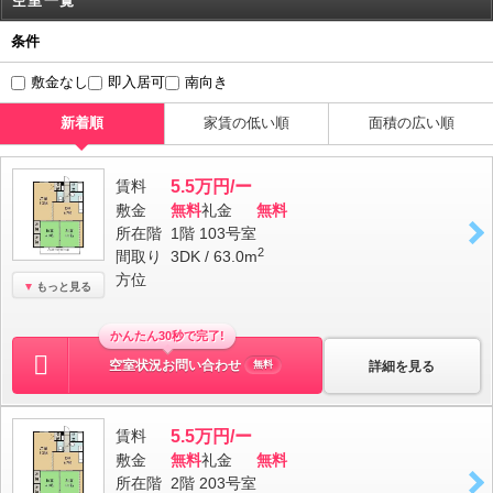
空室一覧
条件
敷金なし
即入居可
南向き
新着順
家賃の低い順
面積の広い順
賃料
5.5万円/ー
敷金
無料
礼金
無料
所在階
1階 103号室
2
間取り
3DK / 63.0m
方位
もっと見る
かんたん30秒で完了!
空室状況お問い合わせ
詳細を見る
無料
賃料
5.5万円/ー
敷金
無料
礼金
無料
所在階
2階 203号室