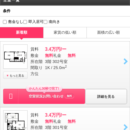
空室一覧
条件
敷金なし
即入居可
南向き
新着順
家賃の低い順
面積の広い順
賃料
3.4万円/ー
敷金
無料
礼金
無料
所在階
3階 302号室
2
間取り
1K / 25.0m
方位
もっと見る
かんたん30秒で完了!
空室状況お問い合わせ
詳細を見る
無料
賃料
3.4万円/ー
敷金
無料
礼金
無料
所在階
3階 301号室