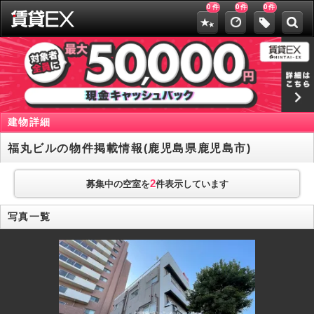
0
0
0
件
件
件
建物詳細
福丸ビルの物件掲載情報(鹿児島県鹿児島市)
2
募集中の空室を
件表示しています
写真一覧