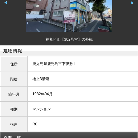
福丸ビル【302号室】の外観
建物情報
鹿児島県鹿児島市下伊敷１
住所
地上3階建
階建
1982年04月
築年月
マンション
種別
RC
構造