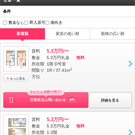
空室一覧
条件
敷金なし
即入居可
南向き
新着順
家賃の低い順
面積の広い順
賃料
5.3万円/ー
敷金
5.3万円
礼金
無料
所在階
1階 D号室
2
間取り
1R / 37.41m
方位
もっと見る
かんたん30秒で完了!
空室状況お問い合わせ
詳細を見る
無料
賃料
5.3万円/ー
敷金
5.3万円
礼金
無料
所在階
1-2階