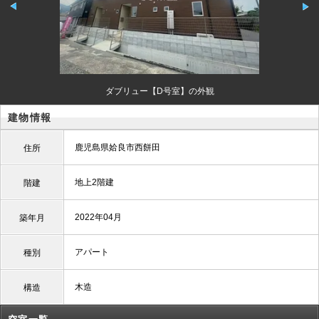
ダブリュー【D号室】の外観
建物情報
鹿児島県姶良市西餅田
住所
地上2階建
階建
2022年04月
築年月
アパート
種別
木造
構造