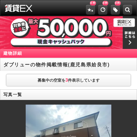
0
0
0
件
件
件
建物詳細
ダブリューの物件掲載情報(鹿児島県姶良市)
3
募集中の空室を
件表示しています
写真一覧