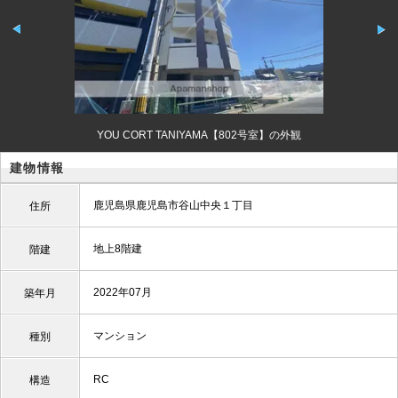
YOU CORT TANIYAMA【802号室】の外観
建物情報
鹿児島県鹿児島市谷山中央１丁目
住所
地上8階建
階建
2022年07月
築年月
マンション
種別
RC
構造