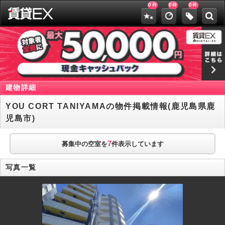
0
0
0
件
件
件
建物詳細
YOU CORT TANIYAMAの物件掲載情報(鹿児島県鹿
児島市)
7
募集中の空室を
件表示しています
写真一覧