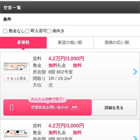
空室一覧
条件
敷金なし
即入居可
南向き
新着順
家賃の低い順
面積の広い順
賃料
4.2万円/3,000円
敷金
無料
礼金
無料
所在階
8階 802号室
2
間取り
1R / 19.2m
もっと見る
方位
北
かんたん30秒で完了!
空室状況お問い合わせ
詳細を見る
無料
賃料
4.2万円/3,000円
敷金
無料
礼金
無料
所在階
8階 803号室