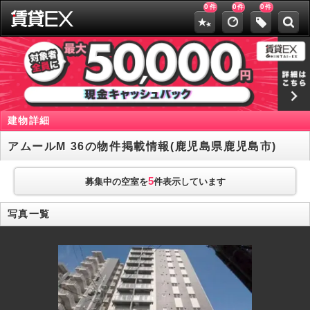
0
0
0
件
件
件
建物詳細
アムールM 36の物件掲載情報(鹿児島県鹿児島市)
5
募集中の空室を
件表示しています
写真一覧