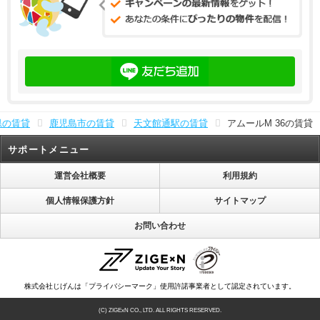
県の賃貸
鹿児島市の賃貸
天文館通駅の賃貸
アムールM 36の賃貸
サポートメニュー
運営会社概要
利用規約
個人情報保護方針
サイトマップ
お問い合わせ
株式会社じげんは「プライバシーマーク」使用許諾事業者として認定されています。
(C) ZIGExN CO., LTD. ALL RIGHTS RESERVED.