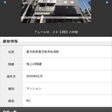
アムールＭ．３６【3階】の外観
建物情報
鹿児島県鹿児島市松原町
住所
地上10階建
階建
2020年01月
築年月
マンション
種別
RC
構造