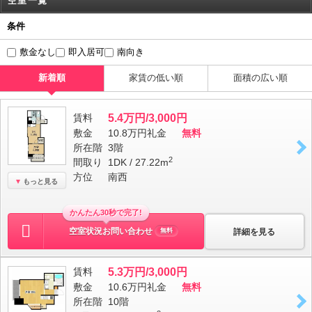
空室一覧
条件
敷金なし
即入居可
南向き
新着順
家賃の低い順
面積の広い順
賃料
5.4万円/3,000円
敷金
10.8万円
礼金
無料
所在階
3階
2
間取り
1DK / 27.22m
方位
南西
もっと見る
かんたん30秒で完了!
空室状況お問い合わせ
詳細を見る
無料
賃料
5.3万円/3,000円
敷金
10.6万円
礼金
無料
所在階
10階