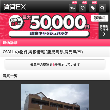
0
0
0
件
件
件
建物詳細
OVALの物件掲載情報(鹿児島県鹿児島市)
1
募集中の空室を
件表示しています
写真一覧