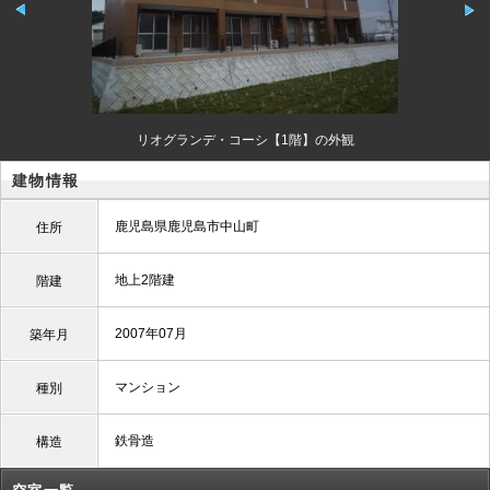
リオグランデ・コーシ【1階】の外観
建物情報
鹿児島県鹿児島市中山町
住所
地上2階建
階建
2007年07月
築年月
マンション
種別
鉄骨造
構造