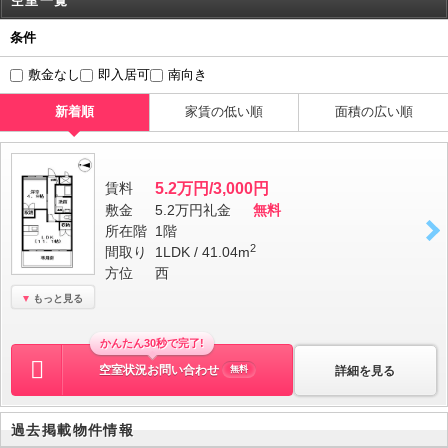
空室一覧
条件
敷金なし
即入居可
南向き
新着順
家賃の低い順
面積の広い順
賃料
5.2万円/3,000円
敷金
5.2万円
礼金
無料
所在階
1階
2
間取り
1LDK / 41.04m
方位
西
もっと見る
かんたん30秒で完了!
空室状況お問い合わせ
詳細を見る
無料
過去掲載物件情報