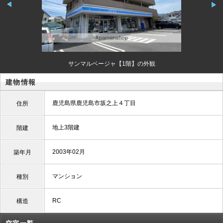
サンマルベージャ【1階】の外観
建物情報
鹿児島県鹿児島市坂之上４丁目
住所
地上3階建
階建
2003年02月
築年月
マンション
種別
RC
構造