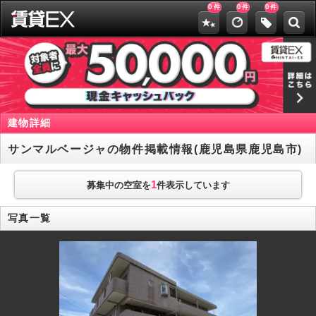
0
0
0
件
件
件
建物詳細
サンマルベージャの物件掲載情報(鹿児島県鹿児島市)
1
募集中の空室を
件表示しています
写真一覧