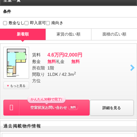
空室一覧
条件
敷金なし
即入居可
南向き
新着順
家賃の低い順
面積の広い順
賃料
4.6万円/2,000円
敷金
無料
礼金
無料
所在階
1階
2
間取り
1LDK / 42.3m
方位
もっと見る
かんたん30秒で完了!
空室状況お問い合わせ
詳細を見る
無料
過去掲載物件情報