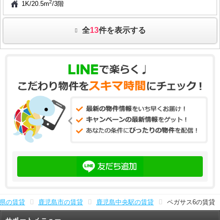
2
1K
/
20.5m
/
3階
全
13
件を表示する
県の賃貸
鹿児島市の賃貸
鹿児島中央駅の賃貸
ペガサス6の賃貸