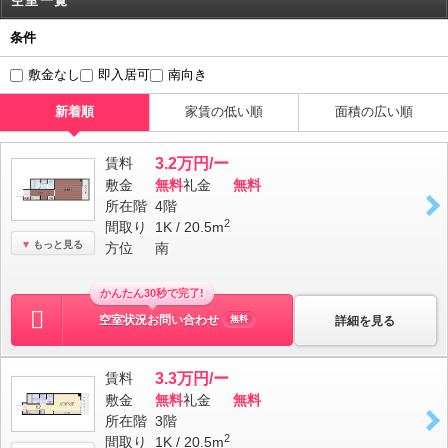
空室一覧
条件
敷金なし
即入居可
南向き
新着順
家賃の低い順
面積の広い順
賃料
3.2万円/ー
敷金
無料
礼金
無料
所在階
4階
2
間取り
1K / 20.5m
もっと見る
方位
南
かんたん30秒で完了!
空室状況お問い合わせ
詳細を見る
無料
賃料
3.3万円/ー
敷金
無料
礼金
無料
所在階
3階
2
間取り
1K / 20.5m