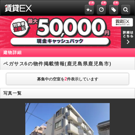
0
0
0
件
件
件
建物詳細
ペガサス6の物件掲載情報(鹿児島県鹿児島市)
2
募集中の空室を
件表示しています
写真一覧