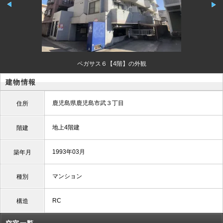
ペガサス６【4階】の外観
建物情報
鹿児島県鹿児島市武３丁目
住所
地上4階建
階建
1993年03月
築年月
マンション
種別
RC
構造