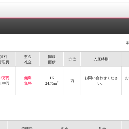
賃料
敷金
間取
方位
入居時期
管理費
礼金
面積
無料
1K
お問い合わせくださ
お
5.5万円
西
2
,000円
無料
24.75m
い。
管理費
敷金
礼金