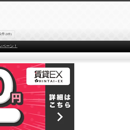
条件
(0件)
ンペーン！