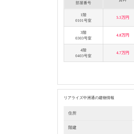
部屋番号
1階
5.5万円
0101号室
3階
4.8万円
0303号室
4階
4.7万円
0403号室
リアライズ中洲通の建物情報
住所
階建