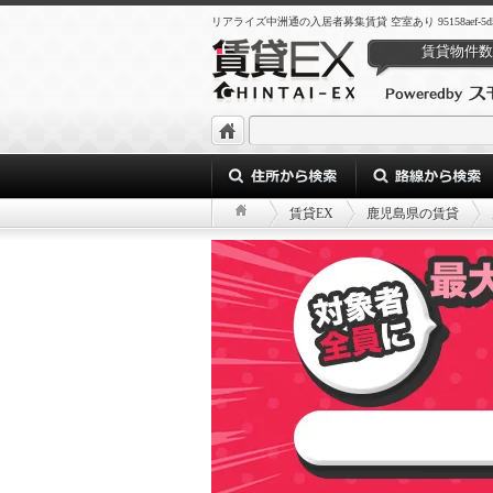
リアライズ中洲通の入居者募集賃貸 空室あり 95158aef-5d51-4efe
賃貸物件数
賃貸EX
鹿児島県の賃貸