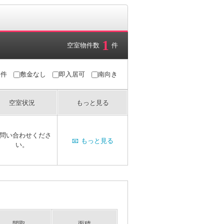
1
空室物件数
件
条件
敷金なし
即入居可
南向き
空室状況
もっと見る
問い合わせくださ
📧
もっと見る
い。
間取
面積