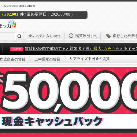
-b5bd-034d135d1869
7,702,903
件 ( 最終更新日：2026/08/08 )
閲覧履歴
保存した検索
お気に入り
(
0件
)
(0件)
賃貸EX経由で成約すると対象者全員が
最大5万円
もらえるキャ
POINT!
リアライズ中洲通の賃貸
鹿児島市の賃貸
二中通駅の賃貸