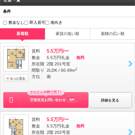
空室一覧
条件
敷金なし
即入居可
南向き
新着順
家賃の低い順
面積の広い順
賃料
5.5万円/ー
敷金
5.5万円
礼金
無料
所在階
2階 201号室
2
間取り
2LDK / 60.49m
方位
南
もっと見る
かんたん30秒で完了!
空室状況お問い合わせ
詳細を見る
無料
賃料
5.5万円/ー
敷金
5.5万円
礼金
無料
所在階
2階 202号室