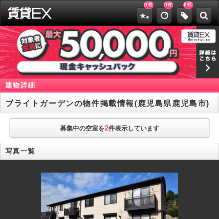
0
0
0
件
件
件
建物詳細
ブライトガーデンの物件掲載情報(鹿児島県鹿児島市)
2
募集中の空室を
件表示しています
写真一覧