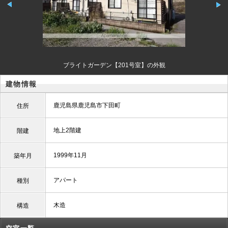
ブライトガーデン【201号室】の外観
建物情報
鹿児島県鹿児島市下田町
住所
地上2階建
階建
1999年11月
築年月
アパート
種別
木造
構造