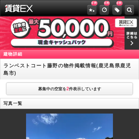
0
0
0
件
件
件
建物詳細
ランベストコート藤野の物件掲載情報(鹿児島県鹿児
島市)
2
募集中の空室を
件表示しています
写真一覧