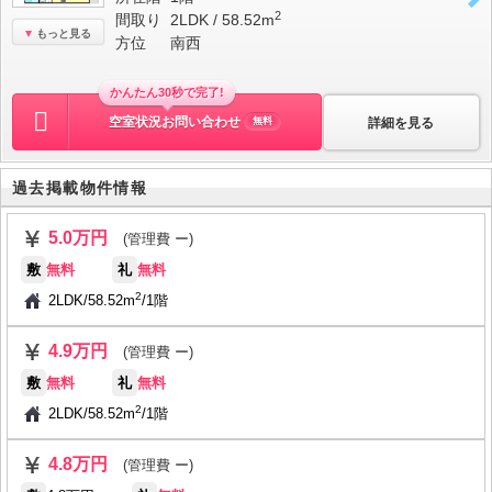
2
間取り
2LDK / 58.52m
もっと見る
方位
南西
かんたん30秒で完了!
空室状況お問い合わせ
詳細を見る
無料
過去掲載物件情報
5.0万円
(管理費 ー)
敷
無料
礼
無料
2
2LDK
/
58.52m
/
1階
4.9万円
(管理費 ー)
敷
無料
礼
無料
2
2LDK
/
58.52m
/
1階
4.8万円
(管理費 ー)