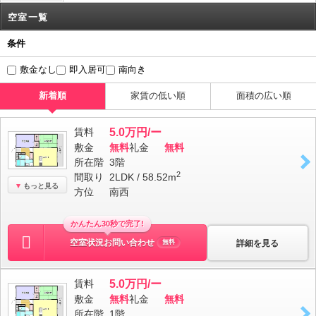
空室一覧
条件
敷金なし
即入居可
南向き
新着順
家賃の低い順
面積の広い順
賃料
5.0万円/ー
敷金
無料
礼金
無料
所在階
3階
2
間取り
2LDK / 58.52m
もっと見る
方位
南西
かんたん30秒で完了!
空室状況お問い合わせ
詳細を見る
無料
賃料
5.0万円/ー
敷金
無料
礼金
無料
所在階
1階