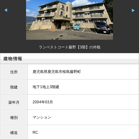
ランベストコート藤野【3階】の外観
建物情報
鹿児島県鹿児島市桜島藤野町
住所
地下1地上3階建
階建
2004年03月
築年月
マンション
種別
RC
構造