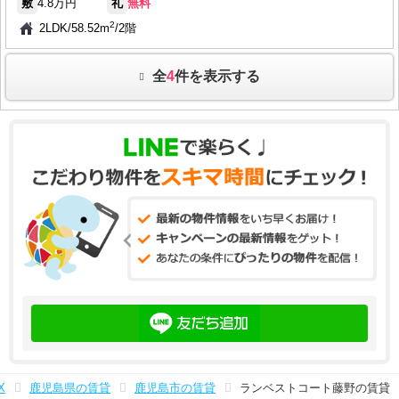
敷
4.8万円
礼
無料
2
2LDK
/
58.52m
/
2階
全
4
件を表示する
X
鹿児島県の賃貸
鹿児島市の賃貸
ランベストコート藤野の賃貸