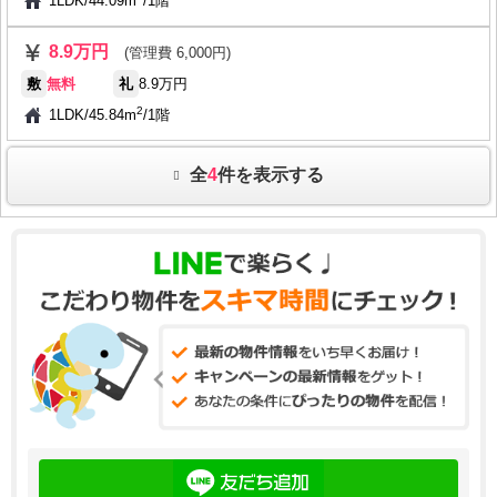
1LDK
/
44.09m
/
1階
8.9万円
(管理費 6,000円)
敷
無料
礼
8.9万円
2
1LDK
/
45.84m
/
1階
全
4
件を表示する