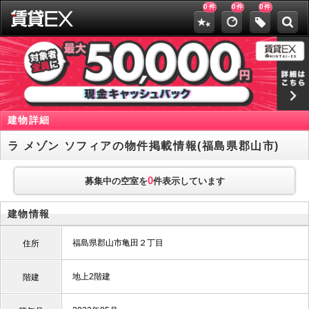
0
0
0
件
件
件
建物詳細
ラ メゾン ソフィアの物件掲載情報(福島県郡山市)
0
募集中の空室を
件表示しています
建物情報
福島県郡山市亀田２丁目
住所
地上2階建
階建