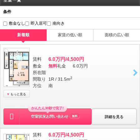
空室一覧
条件
敷金なし
即入居可
南向き
新着順
家賃の低い順
面積の広い順
賃料
6.0万円/4,500円
敷金
無料
礼金
6.0万円
所在階
2
間取り
1R / 31.5m
方位
南
もっと見る
かんたん30秒で完了!
空室状況お問い合わせ
詳細を見る
無料
賃料
6.0万円/4,500円