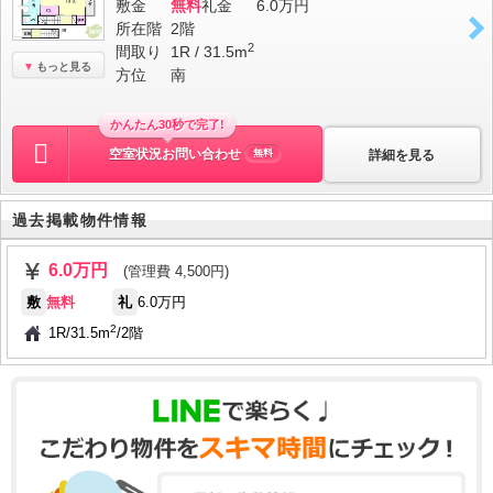
敷金
無料
礼金
6.0万円
所在階
2階
2
間取り
1R / 31.5m
もっと見る
方位
南
かんたん30秒で完了!
空室状況お問い合わせ
詳細を見る
無料
過去掲載物件情報
6.0万円
(管理費 4,500円)
敷
無料
礼
6.0万円
2
1R
/
31.5m
/
2階