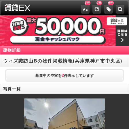
0
0
0
件
件
件
建物詳細
ウィズ諏訪山Bの物件掲載情報(兵庫県神戸市中央区)
2
募集中の空室を
件表示しています
写真一覧