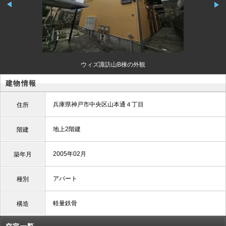
ウィズ諏訪山B棟の外観
建物情報
兵庫県神戸市中央区山本通４丁目
住所
地上2階建
階建
2005年02月
築年月
アパート
種別
軽量鉄骨
構造