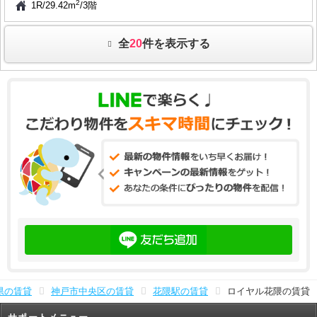
2
1R
/
29.42m
/
3階
全
20
件を表示する
県の賃貸
神戸市中央区の賃貸
花隈駅の賃貸
ロイヤル花隈の賃貸