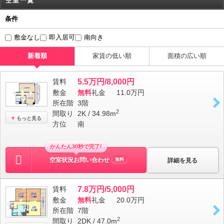
空室一覧
条件
敷金なし
即入居可
南向き
新着順
家賃の低い順
面積の広い順
賃料
5.5万円/8,000円
敷金
無料
礼金
11.0万円
所在階
3階
2
間取り
2K / 34.98m
もっと見る
方位
南
かんたん30秒で完了!
空室状況お問い合わせ
詳細を見る
無料
賃料
7.8万円/5,000円
敷金
無料
礼金
20.0万円
所在階
7階
2
間取り
2DK / 47.0m