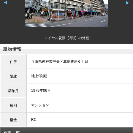
ロイヤル花隈【3階】の外観
建物情報
兵庫県神戸市中央区北長狭通６丁目
住所
地上9階建
階建
1979年06月
築年月
マンション
種別
RC
構造