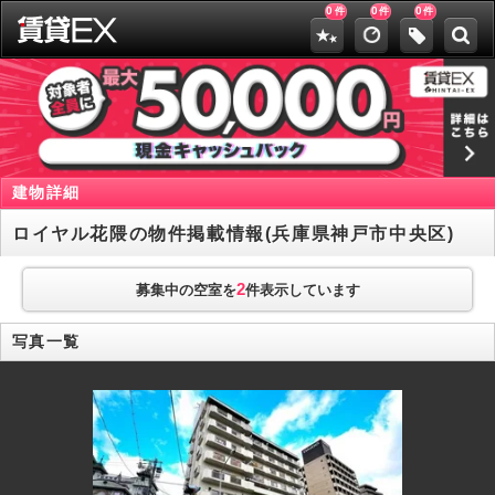
0
0
0
件
件
件
建物詳細
ロイヤル花隈の物件掲載情報(兵庫県神戸市中央区)
2
募集中の空室を
件表示しています
写真一覧