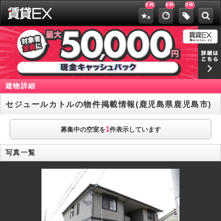
0
0
0
件
件
件
建物詳細
セジュールカトルの物件掲載情報(鹿児島県鹿児島市)
1
募集中の空室を
件表示しています
写真一覧