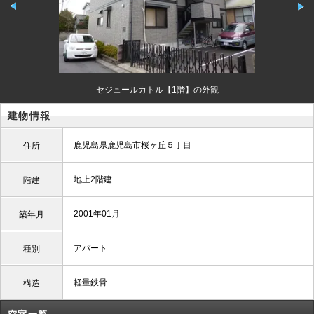
セジュールカトル【1階】の外観
建物情報
鹿児島県鹿児島市桜ヶ丘５丁目
住所
地上2階建
階建
2001年01月
築年月
アパート
種別
軽量鉄骨
構造