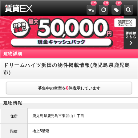
0
0
0
件
件
件
建物詳細
ドリームハイツ浜田の物件掲載情報(鹿児島県鹿児島
市)
0
募集中の空室を
件表示しています
建物情報
鹿児島県鹿児島市東谷山１丁目
住所
地上5階建
階建