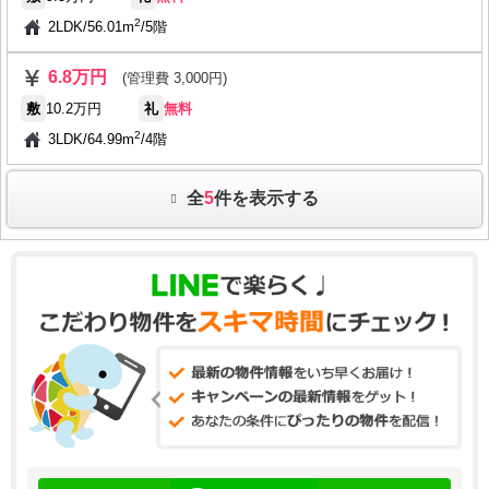
2
2LDK
/
56.01m
/
5階
6.8万円
(管理費 3,000円)
敷
10.2万円
礼
無料
2
3LDK
/
64.99m
/
4階
全
5
件を表示する