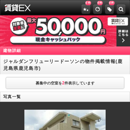
0
0
0
件
件
件
建物詳細
ジャルダンフリューリードーソンの物件掲載情報(鹿
児島県鹿児島市)
2
募集中の空室を
件表示しています
写真一覧