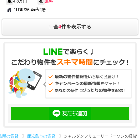
敷
4.8万円
礼
無料
2
1LDK
/
36.4m
/
2階
全
4
件を表示する
島県の賃貸
鹿児島市の賃貸
ジャルダンフリューリードーソンの賃貸