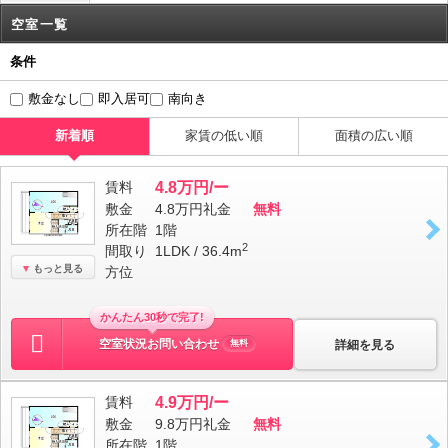
空室一覧
条件
敷金なし
即入居可
南向き
新着順
家賃の低い順
面積の広い順
賃料
4.8万円/ー
敷金
4.8万円
礼金
無料
所在階
1階
2
間取り
1LDK / 36.4m
もっと見る
方位
かんたん30秒で完了!
空室状況お問い合わせ
詳細を見る
無料
賃料
4.9万円/ー
敷金
9.8万円
礼金
無料
所在階
1階