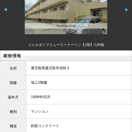
ジャルダンフリューリードーソン【1階】の外観
建物情報
鹿児島県鹿児島市清和３
住所
地上2階建
階建
1999年02月
築年月
マンション
種別
鉄筋コンクリート
構造