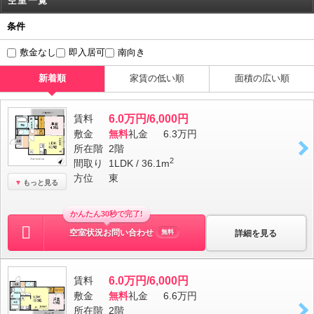
空室一覧
条件
敷金なし
即入居可
南向き
新着順
家賃の低い順
面積の広い順
賃料
6.0万円/6,000円
敷金
無料
礼金
6.3万円
所在階
2階
2
間取り
1LDK / 36.1m
方位
東
もっと見る
かんたん30秒で完了!
空室状況お問い合わせ
詳細を見る
無料
賃料
6.0万円/6,000円
敷金
無料
礼金
6.6万円
所在階
2階