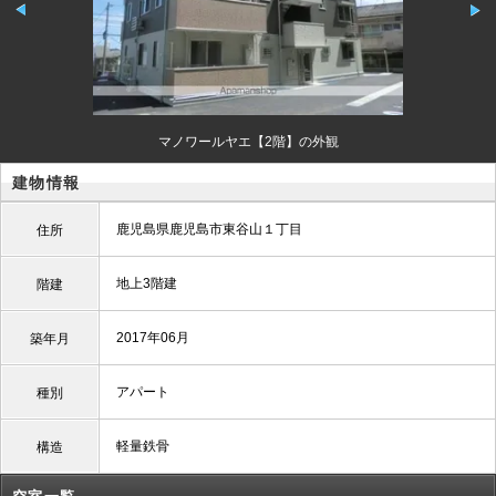
マノワールヤエ【2階】の外観
建物情報
鹿児島県鹿児島市東谷山１丁目
住所
地上3階建
階建
2017年06月
築年月
アパート
種別
軽量鉄骨
構造