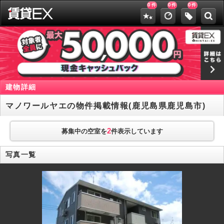
0
0
0
件
件
件
建物詳細
マノワールヤエの物件掲載情報(鹿児島県鹿児島市)
2
募集中の空室を
件表示しています
写真一覧