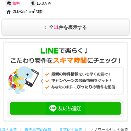
敷
無料
礼
15.0万円
2
2LDK
/
54.5m
/
3階
全
11
件を表示する
島県の賃貸
鹿児島市の賃貸
笹貫駅の賃貸
マノワールヤエの賃貸