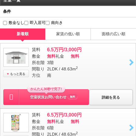
空室一覧
条件
敷金なし
即入居可
南向き
新着順
家賃の低い順
面積の広い順
賃料
6.5万円/3,000円
敷金
無料
礼金
無料
所在階
3階
2
間取り
2LDK / 48.63m
もっと見る
方位
南
かんたん30秒で完了!
空室状況お問い合わせ
詳細を見る
無料
賃料
6.5万円/3,000円
敷金
無料
礼金
無料
所在階
6階
2
間取り
2LDK / 48.63m