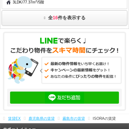
2
3LDK
/
77.37m
/
5階
全
16
件を表示する
賃貸EX
鹿児島県の賃貸
霧島市の賃貸
ISORAの賃貸