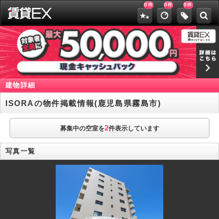
0
0
0
件
件
件
建物詳細
ISORAの物件掲載情報(鹿児島県霧島市)
2
募集中の空室を
件表示しています
写真一覧