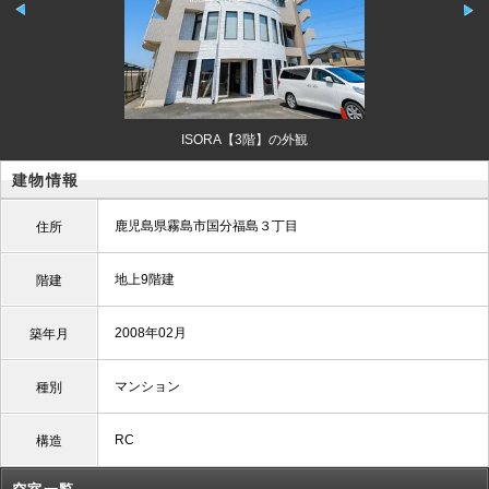
ISORA【3階】の外観
建物情報
鹿児島県霧島市国分福島３丁目
住所
地上9階建
階建
2008年02月
築年月
マンション
種別
RC
構造