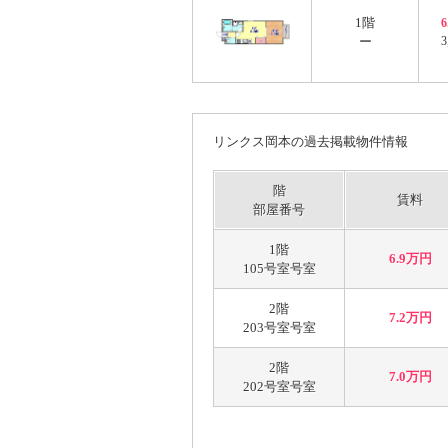
1階
ー
3
リンクス岡本の過去掲載物件情報
階
賃料
部屋番号
1階
6.9万円
105号室号室
2階
7.2万円
203号室号室
2階
7.0万円
202号室号室