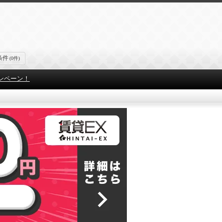
条件
(0件)
ンペーン！