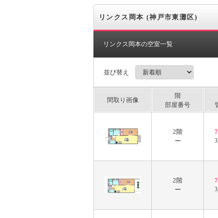
リンクス岡本 (神戸市東灘区)
リンクス岡本の空室一覧
並び替え
階
間取り画像
部屋番号
2階
ー
3
2階
ー
3