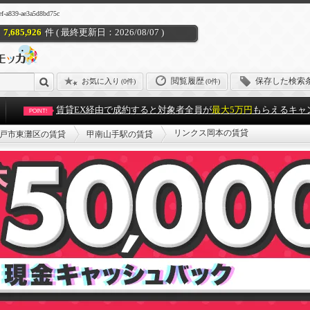
39-ae3a5d8bd75c
7,685,926
件 ( 最終更新日：2026/08/07 )
閲覧履歴
保存した検索
お気に入り
(
0件
)
(0件)
賃貸EX経由で成約すると対象者全員が
最大5万円
もらえるキャ
POINT!
リンクス岡本の賃貸
戸市東灘区の賃貸
甲南山手駅の賃貸