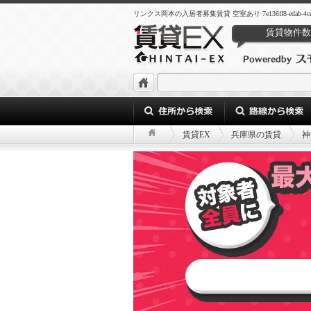
リンクス岡本の入居者募集賃貸 空室あり 7e136ff8-edab-4cef-a8
賃貸物件数
賃貸EX
兵庫県の賃貸
神