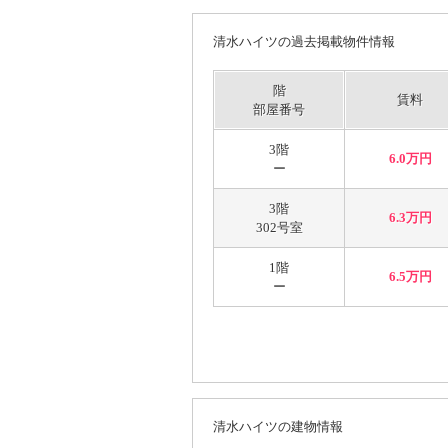
清水ハイツの過去掲載物件情報
階
賃料
部屋番号
3階
6.0万円
ー
3階
6.3万円
302号室
1階
6.5万円
ー
清水ハイツの建物情報