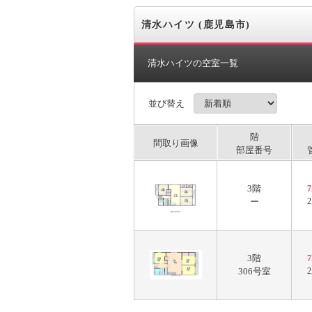
清水ハイツ (鹿児島市)
清水ハイツの空室一覧
並び替え
階
間取り画像
部屋番号
3階
ー
2
3階
306号室
2