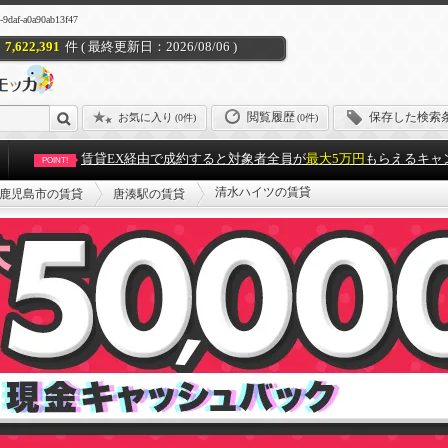
-a0a90ab13f47
7,622,391
件 ( 最終更新日：2026/08/06 )
閲覧履歴
保存した検索
お気に入り
(
0件
)
(0件)
賃貸EX経由で成約すると対象者全員が
最大5万円
もらえるキャ
POINT!
清水ハイツの賃貸
鹿児島市の賃貸
唐湊駅の賃貸