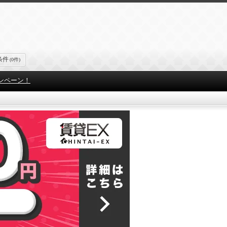
条件
(0件)
ンペーン！