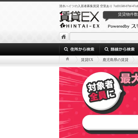
清水ハイツの入居者募集賃貸 空室あり 7cd3158f-07bf-47cd-9daf
賃貸物件数
賃貸EX
鹿児島県の賃貸