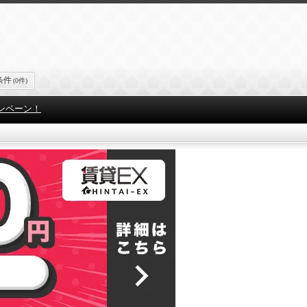
条件
(0件)
ンペーン！