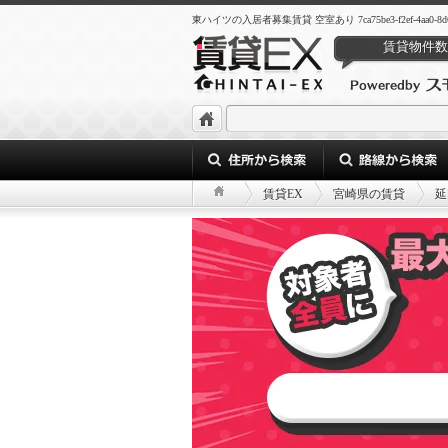
東ハイツの入居者募集賃貸 空室あり 7ca75be3-f2ef-4aa0-8d6d-
賃貸物件数
賃貸EX
宮崎県の賃貸
延