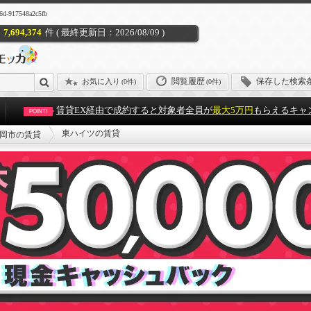
917548a2c5fb
7,694,374
件 ( 最終更新日：2026/08/09 )
閲覧履歴
保存した検索
お気に入り
(
0件
)
(0件)
賃貸EX経由で成約すると対象者全員が
最大5万円
もらえるキャ
POINT!
東ハイツの賃貸
岡市の賃貸