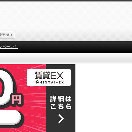
条件
(0件)
ンペーン！