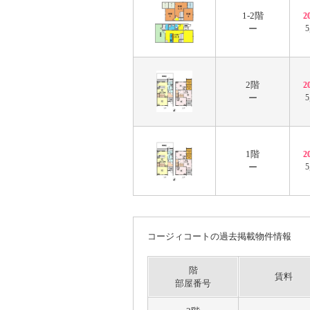
1-2階
2
ー
5
2階
2
ー
5
1階
2
ー
5
コージィコートの過去掲載物件情報
階
賃料
部屋番号