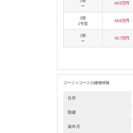
2階
20.0万円
ー
2階
18.8万円
2号室
1階
18.7万円
ー
コージィコートの建物情報
住所
階建
築年月