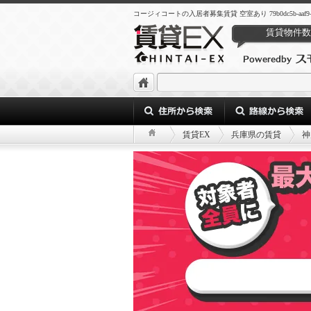
コージィコートの入居者募集賃貸 空室あり 79b0dc5b-aaf9-4f67-
賃貸物件数
賃貸EX
兵庫県の賃貸
神