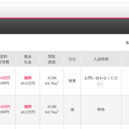
賃料
敷金
間取
方位
入居時期
管理費
礼金
面積
無料
3LDK
お問い合わせくださ
0.0万円
南東
2
,000円
40.0万円
84.76m
い。
無料
3LDK
0.0万円
南
即時
2
,000円
40.0万円
84.76m