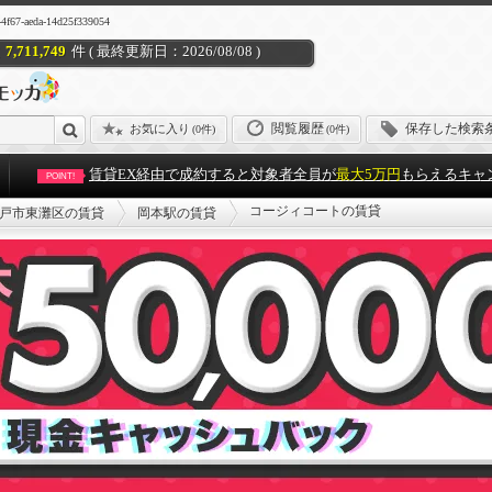
aeda-14d25f339054
7,711,749
件 ( 最終更新日：2026/08/08 )
閲覧履歴
保存した検索
お気に入り
(
0件
)
(0件)
賃貸EX経由で成約すると対象者全員が
最大5万円
もらえるキャ
POINT!
コージィコートの賃貸
戸市東灘区の賃貸
岡本駅の賃貸