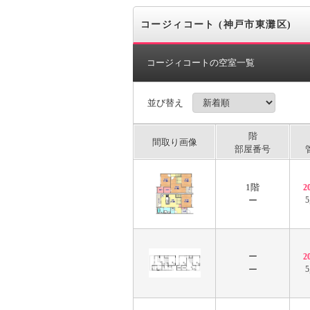
コージィコート (神戸市東灘区)
コージィコートの空室一覧
並び替え
階
間取り画像
部屋番号
1階
2
ー
5
ー
2
ー
5