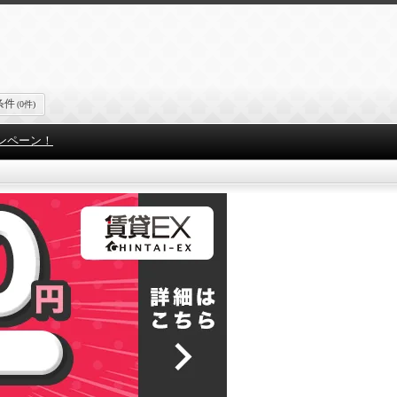
条件
(0件)
ンペーン！