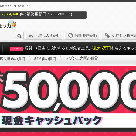
0a2-0711dc4004f8
7,699,340
件 ( 最終更新日：2026/08/07 )
閲覧履歴
保存した検索
お気に入り
(
0件
)
(0件)
賃貸EX経由で成約すると対象者全員が
最大5万円
もらえるキャ
POINT!
メゾン上之園の賃貸
鹿児島市の賃貸
都通駅の賃貸