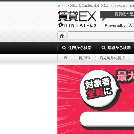
メゾン上之園の入居者募集賃貸 空室あり 723eb58b-7168-46da-9
賃貸物件数
賃貸EX
鹿児島県の賃貸