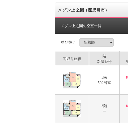
メゾン上之園 (鹿児島市)
メゾン上之園の空室一覧
並び替え
階
間取り画像
部屋番号
5階
502号室
5階
ー