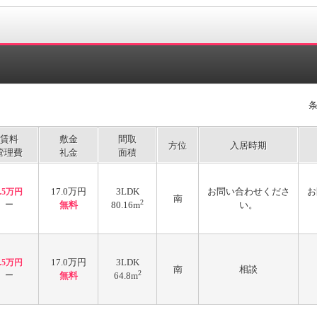
賃料
敷金
間取
方位
入居時期
管理費
礼金
面積
17.0万円
3LDK
お問い合わせくださ
お
8.5万円
南
2
ー
無料
80.16m
い。
17.0万円
3LDK
8.5万円
南
相談
2
ー
無料
64.8m