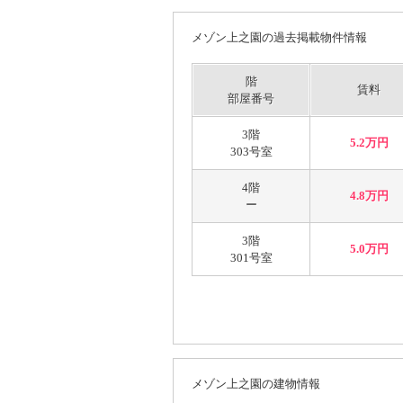
メゾン上之園の過去掲載物件情報
階
賃料
部屋番号
3階
5.2万円
303号室
4階
4.8万円
ー
3階
5.0万円
301号室
メゾン上之園の建物情報