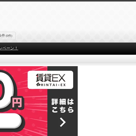
条件
(0件)
ンペーン！