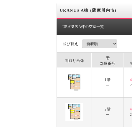
URANUS A棟 (薩摩川内市)
URANUS A棟の空室一覧
並び替え
階
間取り画像
部屋番号
1階
ー
2
2階
ー
2