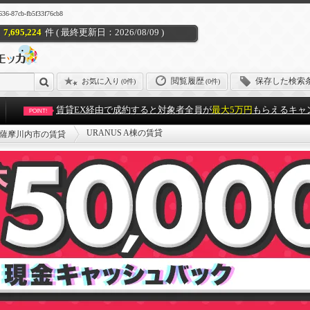
7cb-fb5f33f76cb8
7,695,224
件 ( 最終更新日：2026/08/09 )
閲覧履歴
保存した検索
お気に入り
(
0件
)
(0件)
賃貸EX経由で成約すると対象者全員が
最大5万円
もらえるキャ
POINT!
URANUS A棟の賃貸
薩摩川内市の賃貸