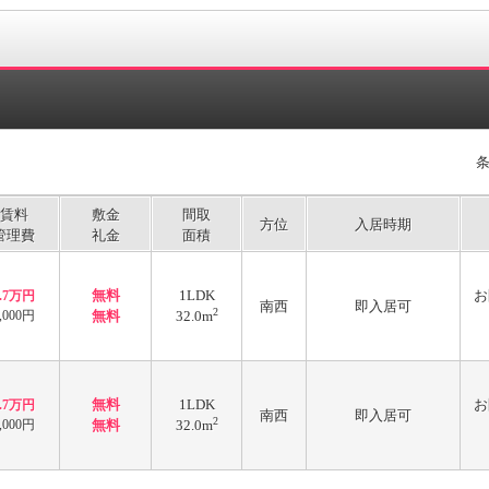
賃料
敷金
間取
方位
入居時期
管理費
礼金
面積
無料
1LDK
お
4.7万円
南西
即入居可
2
,000円
無料
32.0m
無料
1LDK
お
4.7万円
南西
即入居可
2
,000円
無料
32.0m