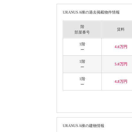
URANUS A棟の過去掲載物件情報
階
賃料
部屋番号
1階
4.6万円
ー
1階
5.0万円
ー
1階
4.8万円
ー
URANUS A棟の建物情報