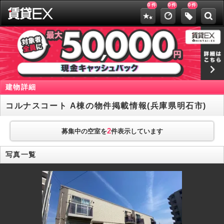
0
0
0
件
件
件
建物詳細
コルナスコート A棟の物件掲載情報(兵庫県明石市)
2
募集中の空室を
件表示しています
写真一覧