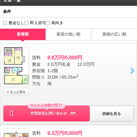
空室一覧
条件
敷金なし
即入居可
南向き
新着順
家賃の低い順
面積の広い順
賃料
8.9万円/5,000円
敷金
2.0万円
礼金
12.0万円
所在階
1-2階
2
間取り
2LDK / 65.25m
方位
南
もっと見る
かんたん30秒で完了!
空室状況お問い合わせ
詳細を見る
無料
賃料
9.3万円/5,000円