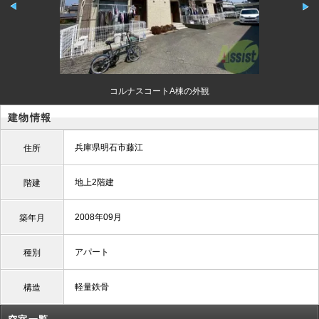
コルナスコートA棟の外観
建物情報
兵庫県明石市藤江
住所
地上2階建
階建
2008年09月
築年月
アパート
種別
軽量鉄骨
構造