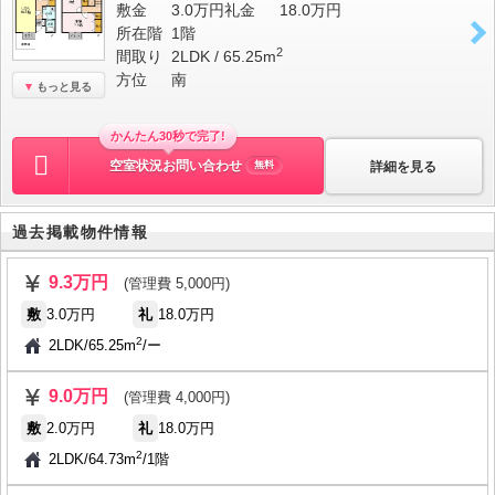
敷金
3.0万円
礼金
18.0万円
所在階
1階
2
間取り
2LDK / 65.25m
方位
南
もっと見る
かんたん30秒で完了!
空室状況お問い合わせ
詳細を見る
無料
過去掲載物件情報
9.3万円
(管理費 5,000円)
敷
3.0万円
礼
18.0万円
2
2LDK
/
65.25m
/
ー
9.0万円
(管理費 4,000円)
敷
2.0万円
礼
18.0万円
2
2LDK
/
64.73m
/
1階