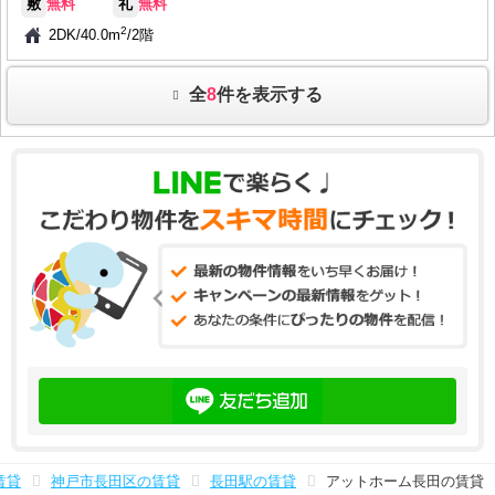
敷
無料
礼
無料
2
2DK
/
40.0m
/
2階
全
8
件を表示する
賃貸
神戸市長田区の賃貸
長田駅の賃貸
アットホーム長田の賃貸