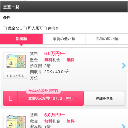
空室一覧
条件
敷金なし
即入居可
南向き
新着順
家賃の低い順
面積の広い順
賃料
6.0万円/ー
敷金
無料
礼金
無料
所在階
2階
2
間取り
2DK / 40.0m
もっと見る
方位
かんたん30秒で完了!
空室状況お問い合わせ
詳細を見る
無料
賃料
6.0万円/ー
敷金
無料
礼金
無料
所在階
1階