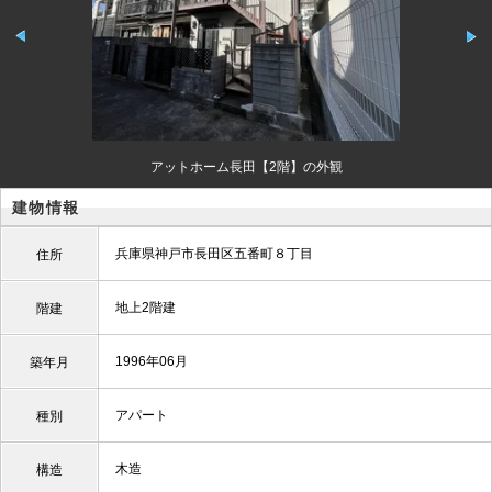
アットホーム長田【2階】の外観
建物情報
兵庫県神戸市長田区五番町８丁目
住所
地上2階建
階建
1996年06月
築年月
アパート
種別
木造
構造