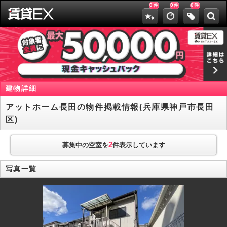
0
0
0
件
件
件
建物詳細
アットホーム長田の物件掲載情報(兵庫県神戸市長田
区)
2
募集中の空室を
件表示しています
写真一覧