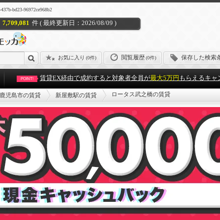
bd23-96972ce968b2
7,709,081
件 ( 最終更新日：2026/08/09 )
閲覧履歴
保存した検索
お気に入り
(
0件
)
(0件)
賃貸EX経由で成約すると対象者全員が
最大5万円
もらえるキャ
POINT!
ロータス武之橋の賃貸
鹿児島市の賃貸
新屋敷駅の賃貸