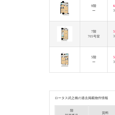
9階
ー
3
7階
705号室
3
5階
ー
3
ロータス武之橋の過去掲載物件情報
階
賃料