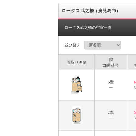
ロータス武之橋 (鹿児島市)
ロータス武之橋の空室一覧
並び替え
階
間取り画像
部屋番号
6階
ー
3
2階
ー
3