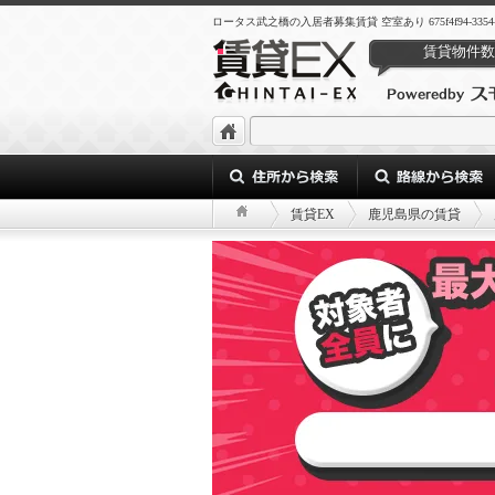
ロータス武之橋の入居者募集賃貸 空室あり 675f4f94-3354-437b-
賃貸物件数
賃貸EX
鹿児島県の賃貸