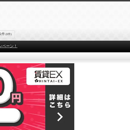
条件
(0件)
ンペーン！