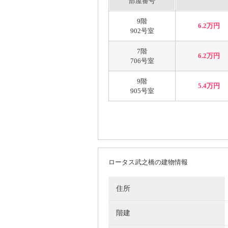
部屋番号
9階
6.2万円
902号室
7階
6.2万円
706号室
9階
5.4万円
905号室
ロータス武之橋の建物情報
住所
階建