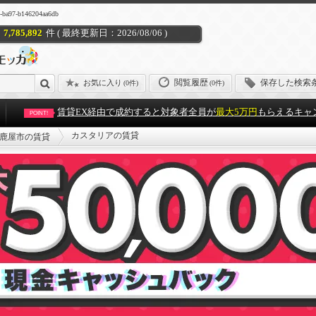
7-b146204aa6db
7,785,892
件 ( 最終更新日：2026/08/06 )
閲覧履歴
保存した検索
お気に入り
(
0件
)
(0件)
賃貸EX経由で成約すると対象者全員が
最大5万円
もらえるキャ
POINT!
カスタリアの賃貸
鹿屋市の賃貸