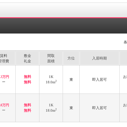
賃料
敷金
間取
方位
入居時期
管理費
礼金
面積
無料
1K
お
2.3万円
東
即入居可
2
ー
無料
18.0m
無料
1K
お
2.0万円
東
即入居可
2
ー
無料
18.0m