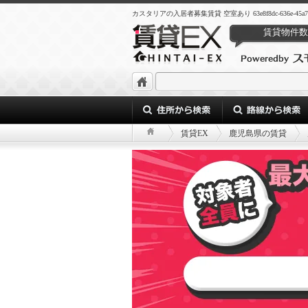
カスタリアの入居者募集賃貸 空室あり 63e8f8dc-636e-45a7-ba9
賃貸物件数
賃貸EX
鹿児島県の賃貸