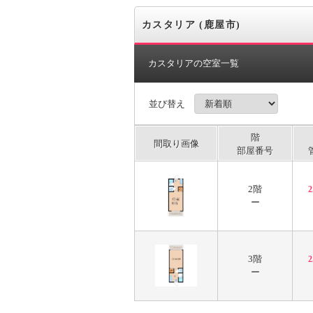
カスタリア (鹿屋市)
カスタリアの空室一覧
並び替え
階
間取り画像
部屋番号
2階
ー
3階
ー