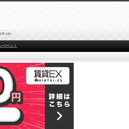
条件
(0件)
ンペーン！