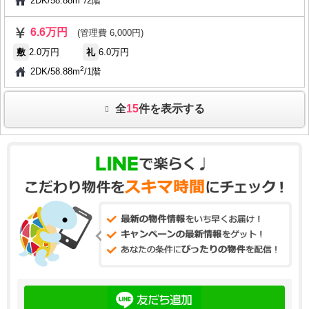
2DK
/
58.88m
/
2階
6.6万円
(管理費 6,000円)
敷
2.0万円
礼
6.0万円
2
2DK
/
58.88m
/
1階
全
15
件を表示する