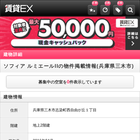
0
0
0
件
件
件
建物詳細
ソフィア ルミエールIIの物件掲載情報(兵庫県三木市)
0
募集中の空室を
件表示しています
建物情報
兵庫県三木市志染町西自由が丘１丁目
住所
地上2階建
階建