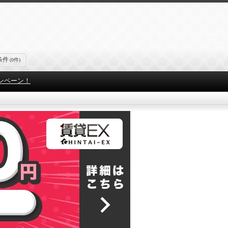
条件
(0件)
ンペーン！