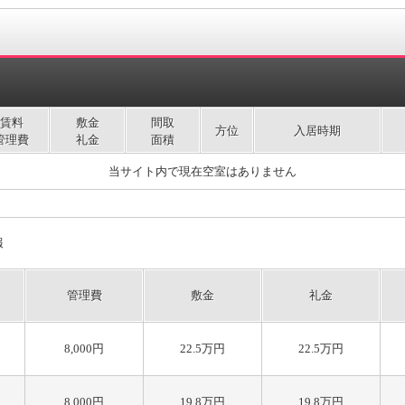
賃料
敷金
間取
方位
入居時期
管理費
礼金
面積
当サイト内で現在空室はありません
報
管理費
敷金
礼金
8,000円
22.5万円
22.5万円
8,000円
19.8万円
19.8万円