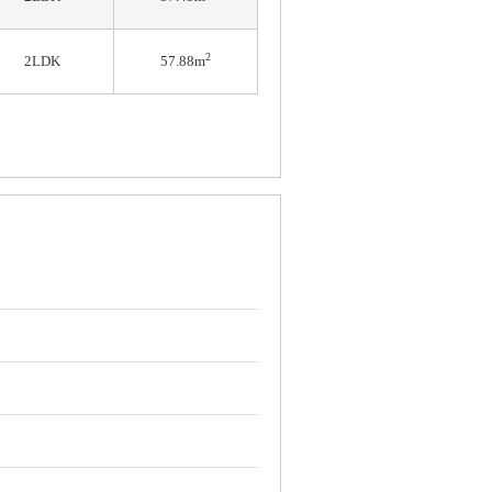
2
2LDK
57.88m