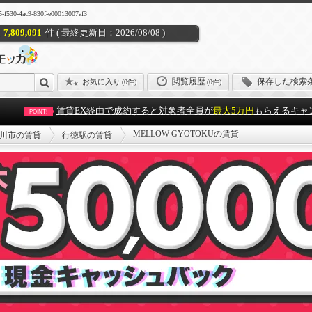
ac9-830f-e00013007af3
7,809,091
件 ( 最終更新日：2026/08/08 )
閲覧履歴
保存した検索
お気に入り
(
0件
)
(0件)
賃貸EX経由で成約すると対象者全員が
最大5万円
もらえるキャ
POINT!
MELLOW GYOTOKUの賃貸
川市の賃貸
行徳駅の賃貸