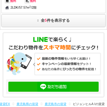
敷
無料
礼
無料
2
2LDK
/
57.57m
/
2階
全
5
件を表示する
賃貸EX
鹿児島県の賃貸
鹿児島市の賃貸
ピジョンヒルA Iの賃貸