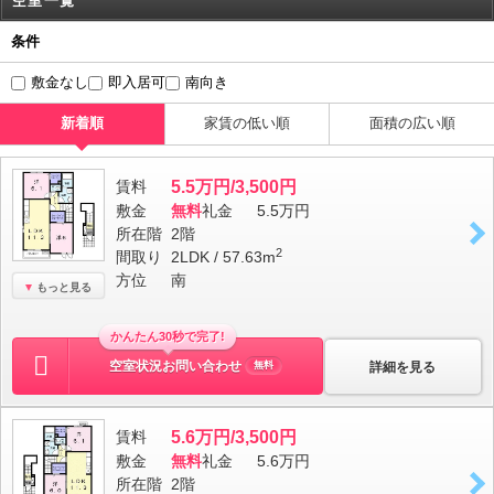
空室一覧
条件
敷金なし
即入居可
南向き
新着順
家賃の低い順
面積の広い順
賃料
5.5万円/3,500円
敷金
無料
礼金
5.5万円
所在階
2階
2
間取り
2LDK / 57.63m
方位
南
もっと見る
かんたん30秒で完了!
空室状況お問い合わせ
詳細を見る
無料
賃料
5.6万円/3,500円
敷金
無料
礼金
5.6万円
所在階
2階