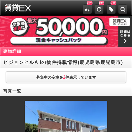
0
0
0
件
件
件
建物詳細
ピジョンヒルA Iの物件掲載情報(鹿児島県鹿児島市)
2
募集中の空室を
件表示しています
写真一覧