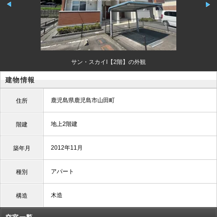
サン・スカイI【2階】の外観
建物情報
鹿児島県鹿児島市山田町
住所
地上2階建
階建
2012年11月
築年月
アパート
種別
木造
構造