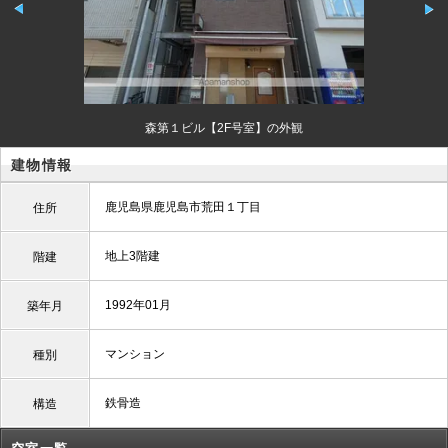
森第１ビル【2F号室】の外観
建物情報
鹿児島県鹿児島市荒田１丁目
住所
地上3階建
階建
1992年01月
築年月
マンション
種別
鉄骨造
構造