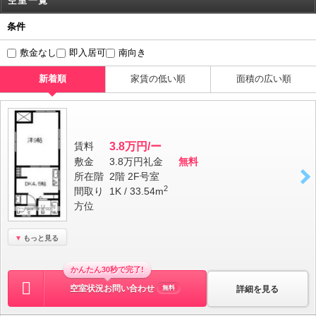
空室一覧
条件
敷金なし
即入居可
南向き
新着順
家賃の低い順
面積の広い順
賃料
3.8万円/ー
敷金
3.8万円
礼金
無料
所在階
2階 2F号室
2
間取り
1K / 33.54m
方位
もっと見る
かんたん30秒で完了!
空室状況お問い合わせ
詳細を見る
無料