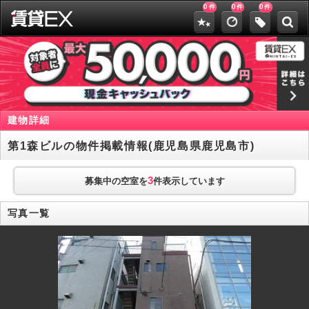
0
0
0
件
件
件
建物詳細
第1森ビルの物件掲載情報(鹿児島県鹿児島市)
3
募集中の空室を
件表示しています
写真一覧