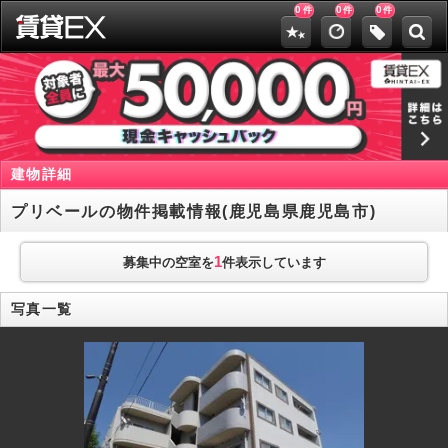
0
0
0
件
件
件
建物詳細
プリベールの物件掲載情報(鹿児島県鹿児島市)
1
募集中の空室を
件表示しています
写真一覧