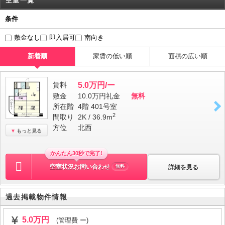
空室一覧
条件
敷金なし
即入居可
南向き
新着順
家賃の低い順
面積の広い順
賃料
5.0万円/ー
敷金
10.0万円
礼金
無料
所在階
4階 401号室
2
間取り
2K / 36.9m
方位
北西
もっと見る
かんたん30秒で完了!
空室状況お問い合わせ
詳細を見る
無料
過去掲載物件情報
5.0万円
(管理費 ー)