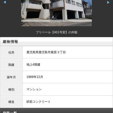
プリベール【401号室】の外観
建物情報
鹿児島県鹿児島市紫原３丁目
住所
地上4階建
階建
1989年12月
築年月
マンション
種別
鉄筋コンクリート
構造