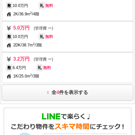
敷
10.0万円
礼
無料
2
2K
/
36.9m
/
4階
5.0万円
(管理費 ー)
敷
10.0万円
礼
無料
2
2DK
/
38.7m
/
3階
3.2万円
(管理費 ー)
敷
6.4万円
礼
無料
2
1K
/
25.0m
/
3階
全
4
件を表示する