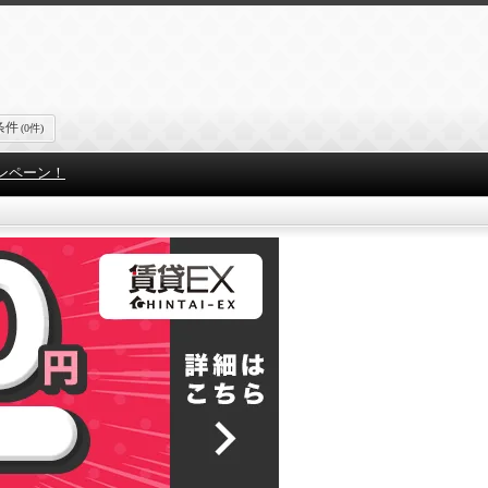
条件
(0件)
ンペーン！