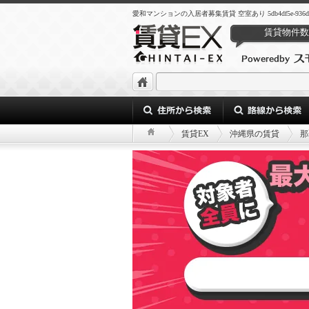
愛和マンションの入居者募集賃貸 空室あり 5db4df5e-936d-46b3-
賃貸物件数
賃貸EX
沖縄県の賃貸
那