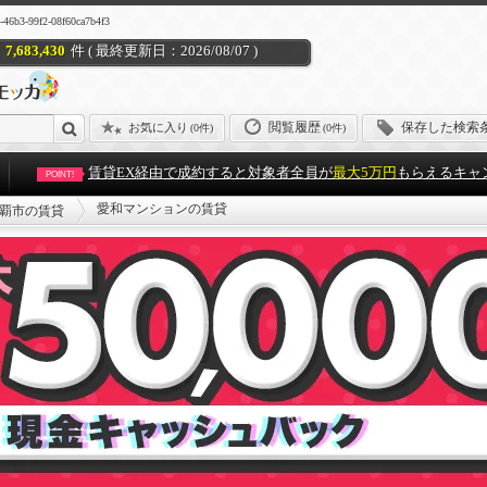
99f2-08f60ca7b4f3
7,683,430
件 ( 最終更新日：2026/08/07 )
閲覧履歴
保存した検索
お気に入り
(
0件
)
(0件)
賃貸EX経由で成約すると対象者全員が
最大5万円
もらえるキャ
POINT!
愛和マンションの賃貸
覇市の賃貸