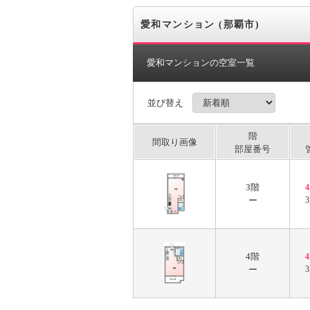
愛和マンション (那覇市)
愛和マンションの空室一覧
並び替え
階
間取り画像
部屋番号
3階
ー
3
4階
ー
3