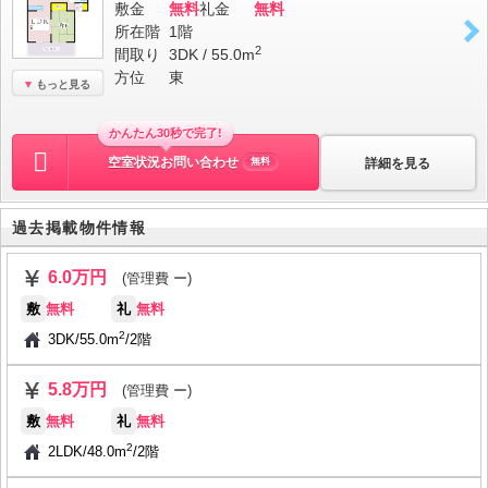
敷金
無料
礼金
無料
所在階
1階
2
間取り
3DK / 55.0m
方位
東
もっと見る
かんたん30秒で完了!
空室状況お問い合わせ
詳細を見る
無料
過去掲載物件情報
6.0万円
(管理費 ー)
敷
無料
礼
無料
2
3DK
/
55.0m
/
2階
5.8万円
(管理費 ー)
敷
無料
礼
無料
2
2LDK
/
48.0m
/
2階