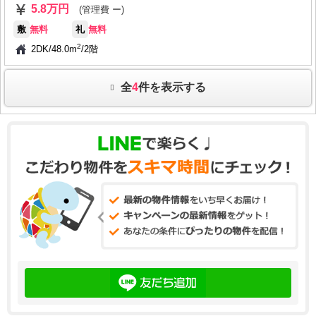
5.8万円
(管理費 ー)
敷
無料
礼
無料
2
2DK
/
48.0m
/
2階
全
4
件を表示する