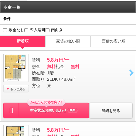
空室一覧
条件
敷金なし
即入居可
南向き
新着順
家賃の低い順
面積の広い順
賃料
5.8万円/ー
敷金
無料
礼金
無料
所在階
1階
2
間取り
2LDK / 48.0m
方位
東
もっと見る
かんたん30秒で完了!
空室状況お問い合わせ
詳細を見る
無料
賃料
5.8万円/ー