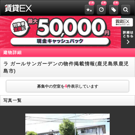
0
0
0
件
件
件
建物詳細
ラ ガールサンガーデンの物件掲載情報(鹿児島県鹿児
島市)
4
募集中の空室を
件表示しています
写真一覧